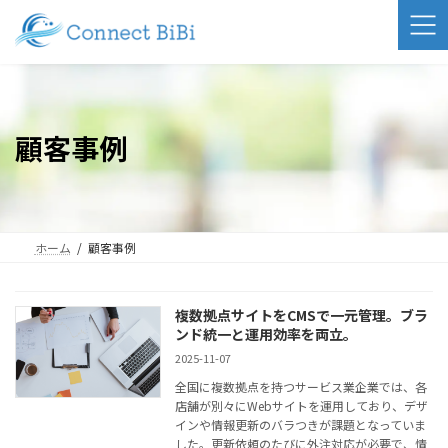
コ
ナ
ン
ビ
テ
ゲ
ン
ー
ツ
シ
へ
ョ
ス
ン
顧客事例
キ
に
ッ
移
プ
動
ホーム
顧客事例
複数拠点サイトをCMSで一元管理。ブラ
ンド統一と運用効率を両立。
2025-11-07
全国に複数拠点を持つサービス業企業では、各
店舗が別々にWebサイトを運用しており、デザ
インや情報更新のバラつきが課題となっていま
した。更新依頼のたびに外注対応が必要で、情