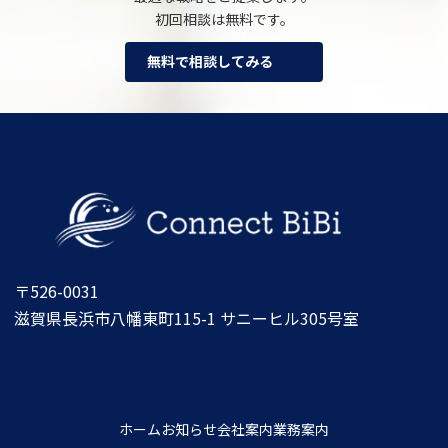
初回相談は無料です。
無料で相談してみる
〒526-0031
滋賀県長浜市八幡東町115-1 サニーヒル305号室
ア
ア
イ
イ
コ
コ
ン
ン
リ
リ
ン
ン
ク
ク
ホーム
お知らせ
会社案内
業務案内