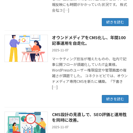
報反映にも時間がかかっていた状況です。 株式
会社コ […]
続きを読む
オウンドメディアをCMS化し、年間100
記事運用を自走化。
2025-11-07
マーケティング担当が増えたものの、社内で記
事公開フローが煩雑化していたIT企業様。
WordPressのユーザー権限設定や管理画面の複
雑さが課題でした。 コネクトビビでは、オウン
ドメディア専用CMSを新たに構築。「下書き
[…]
続きを読む
CMS設計の見直しで、SEO評価と運用性
を同時に改善。
2025-11-07